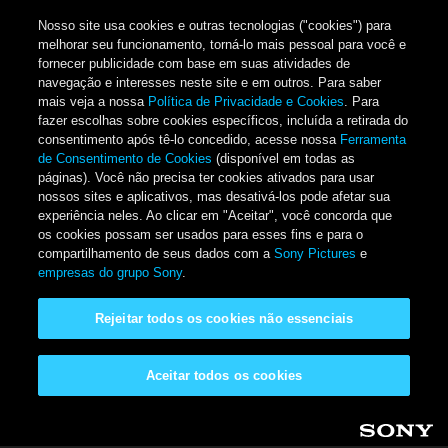
Nosso site usa cookies e outras tecnologias ("cookies") para
melhorar seu funcionamento, torná-lo mais pessoal para você e
fornecer publicidade com base em suas atividades de
navegação e interesses neste site e em outros. Para saber
mais veja a nossa
Política de Privacidade e Cookies
. Para
fazer escolhas sobre cookies específicos, incluída a retirada do
consentimento após tê-lo concedido, acesse nossa
Ferramenta
de Consentimento de Cookies
(disponível em todas as
páginas). Você não precisa ter cookies ativados para usar
nossos sites e aplicativos, mas desativá-los pode afetar sua
experiência neles. Ao clicar em "Aceitar", você concorda que
os cookies possam ser usados para esses fins e para o
compartilhamento de seus dados com a
Sony Pictures
e
empresas do grupo Sony
.
Rejeitar todos os cookies não essenciais
Aceitar todos os cookies
Pular para o conteúdo principal