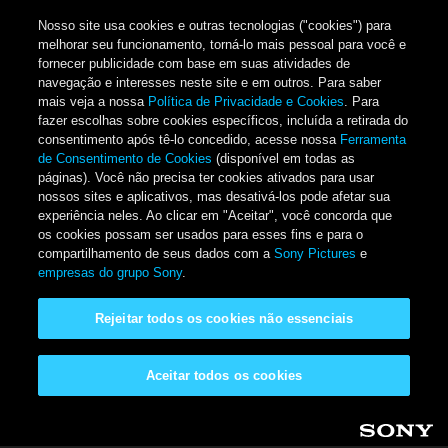
Nosso site usa cookies e outras tecnologias ("cookies") para
melhorar seu funcionamento, torná-lo mais pessoal para você e
fornecer publicidade com base em suas atividades de
navegação e interesses neste site e em outros. Para saber
mais veja a nossa
Política de Privacidade e Cookies
. Para
fazer escolhas sobre cookies específicos, incluída a retirada do
consentimento após tê-lo concedido, acesse nossa
Ferramenta
de Consentimento de Cookies
(disponível em todas as
páginas). Você não precisa ter cookies ativados para usar
nossos sites e aplicativos, mas desativá-los pode afetar sua
experiência neles. Ao clicar em "Aceitar", você concorda que
os cookies possam ser usados para esses fins e para o
compartilhamento de seus dados com a
Sony Pictures
e
empresas do grupo Sony
.
Rejeitar todos os cookies não essenciais
Aceitar todos os cookies
Pular para o conteúdo principal