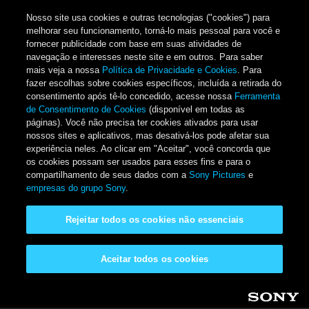
Nosso site usa cookies e outras tecnologias ("cookies") para
melhorar seu funcionamento, torná-lo mais pessoal para você e
fornecer publicidade com base em suas atividades de
navegação e interesses neste site e em outros. Para saber
mais veja a nossa
Política de Privacidade e Cookies
. Para
fazer escolhas sobre cookies específicos, incluída a retirada do
consentimento após tê-lo concedido, acesse nossa
Ferramenta
de Consentimento de Cookies
(disponível em todas as
páginas). Você não precisa ter cookies ativados para usar
nossos sites e aplicativos, mas desativá-los pode afetar sua
experiência neles. Ao clicar em "Aceitar", você concorda que
os cookies possam ser usados para esses fins e para o
compartilhamento de seus dados com a
Sony Pictures
e
empresas do grupo Sony
.
Rejeitar todos os cookies não essenciais
Aceitar todos os cookies
Pular para o conteúdo principal