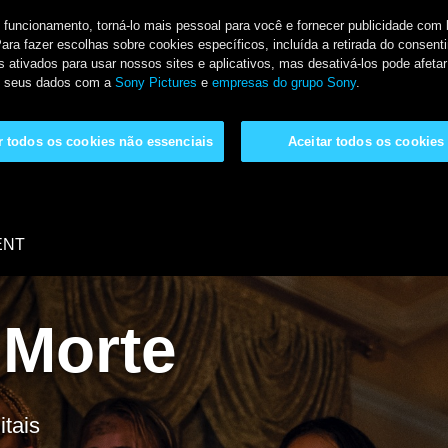
u funcionamento, torná-lo mais pessoal para você e fornecer publicidade co
Para fazer escolhas sobre cookies específicos, incluída a retirada do conse
 ativados para usar nossos sites e aplicativos, mas desativá-los pode afetar
de seus dados com a
Sony Pictures
e
empresas do grupo Sony
.
ar todos os cookies não essenciais
Aceitar todos os cookies
ENT
 Morte
tais