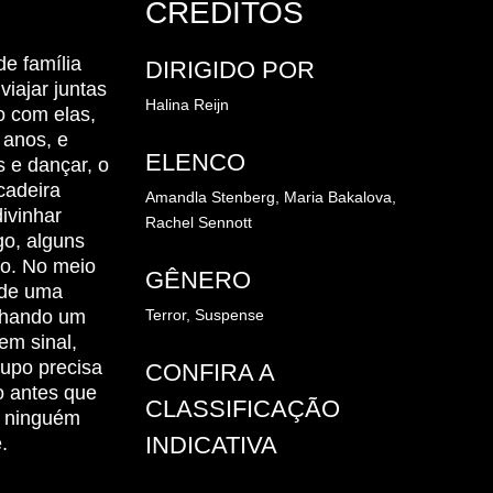
CRÉDITOS
e família
DIRIGIDO POR
iajar juntas
Halina Reijn
 com elas,
 anos, e
ELENCO
 e dançar, o
cadeira
Amandla Stenberg, Maria Bakalova,
ivinhar
Rachel Sennott
go, alguns
do. No meio
GÊNERO
 de uma
achando um
Terror, Suspense
em sinal,
rupo precisa
CONFIRA A
o antes que
CLASSIFICAÇÃO
e ninguém
INDICATIVA
.