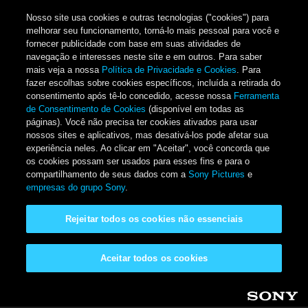
Nosso site usa cookies e outras tecnologias ("cookies") para
melhorar seu funcionamento, torná-lo mais pessoal para você e
fornecer publicidade com base em suas atividades de
navegação e interesses neste site e em outros. Para saber
mais veja a nossa
Política de Privacidade e Cookies
. Para
fazer escolhas sobre cookies específicos, incluída a retirada do
consentimento após tê-lo concedido, acesse nossa
Ferramenta
de Consentimento de Cookies
(disponível em todas as
páginas). Você não precisa ter cookies ativados para usar
nossos sites e aplicativos, mas desativá-los pode afetar sua
experiência neles. Ao clicar em "Aceitar", você concorda que
os cookies possam ser usados para esses fins e para o
compartilhamento de seus dados com a
Sony Pictures
e
empresas do grupo Sony
.
Rejeitar todos os cookies não essenciais
Aceitar todos os cookies
Pular para o conteúdo principal