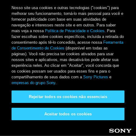
Nosso site usa cookies e outras tecnologias ("cookies") para
melhorar seu funcionamento, torná-lo mais pessoal para você e
fornecer publicidade com base em suas atividades de
navegação e interesses neste site e em outros. Para saber
mais veja a nossa
Política de Privacidade e Cookies
. Para
fazer escolhas sobre cookies específicos, incluída a retirada do
consentimento após tê-lo concedido, acesse nossa
Ferramenta
de Consentimento de Cookies
(disponível em todas as
páginas). Você não precisa ter cookies ativados para usar
nossos sites e aplicativos, mas desativá-los pode afetar sua
experiência neles. Ao clicar em "Aceitar", você concorda que
os cookies possam ser usados para esses fins e para o
compartilhamento de seus dados com a
Sony Pictures
e
empresas do grupo Sony
.
Rejeitar todos os cookies não essenciais
Aceitar todos os cookies
Pular para o conteúdo principal