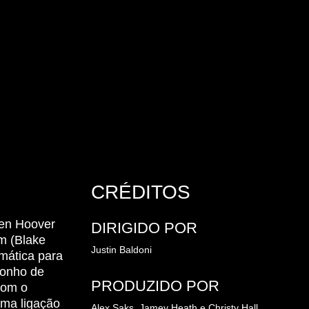
CRÉDITOS
een Hoover
DIRIGIDO POR
om (Blake
Justin Baldoni
mática para
sonho de
PRODUZIDO POR
com o
uma ligação
Alex Saks,
Jamey Heath e
Christy Hall