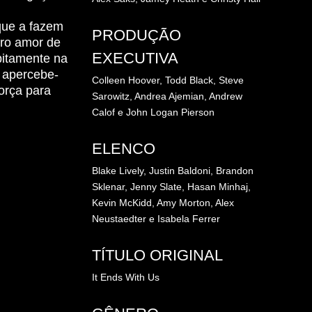
que a fazem
PRODUÇÃO
iro amor de
EXECUTIVA
ubitamente na
y apercebe-
Colleen Hoover,
Todd Black,
Steve
orça para
Sarowitz,
Andrea Ajemian,
Andrew
Calof e
John Logan Pierson
ELENCO
Blake Lively,
Justin Baldoni,
Brandon
Sklenar,
Jenny Slate,
Hasan Minhaj,
Kevin McKidd,
Amy Morton,
Alex
Neustaedter e
Isabela Ferrer
TÍTULO ORIGINAL
It Ends With Us