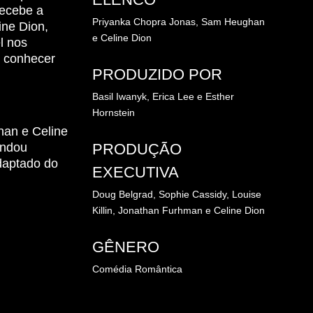
recebe a
Priyanka Chopra Jonas,
Sam Heughan
ine Dion,
e
Celine Dion
l nos
o conhecer
PRODUZIDO POR
Basil Iwanyk,
Erica Lee e
Esther
Hornstein
han e Celine
PRODUÇÃO
andou
daptado do
EXECUTIVA
Doug Belgrad,
Sophie Cassidy,
Louise
Killin,
Jonathan Furhman e
Celine Dion
GÊNERO
Comédia Romântica