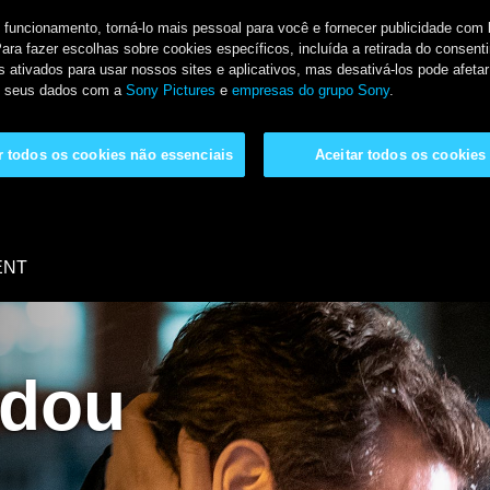
u funcionamento, torná-lo mais pessoal para você e fornecer publicidade co
Para fazer escolhas sobre cookies específicos, incluída a retirada do conse
 ativados para usar nossos sites e aplicativos, mas desativá-los pode afetar
de seus dados com a
Sony Pictures
e
empresas do grupo Sony
.
ar todos os cookies não essenciais
Aceitar todos os cookies
ENT
ndou