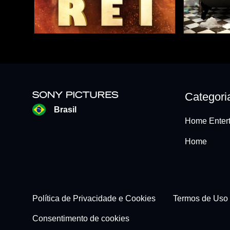
Categori
Brasil
Home Entert
Home
Footer - Subfooter
Política de Privacidade e Cookies
Termos de Uso
Consentimento de cookies