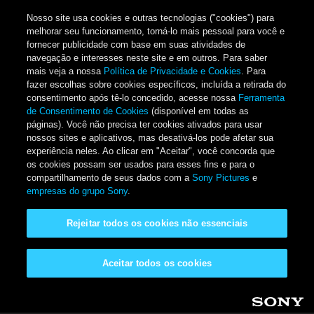
Nosso site usa cookies e outras tecnologias ("cookies") para
melhorar seu funcionamento, torná-lo mais pessoal para você e
fornecer publicidade com base em suas atividades de
navegação e interesses neste site e em outros. Para saber
mais veja a nossa
Política de Privacidade e Cookies
. Para
fazer escolhas sobre cookies específicos, incluída a retirada do
consentimento após tê-lo concedido, acesse nossa
Ferramenta
de Consentimento de Cookies
(disponível em todas as
páginas). Você não precisa ter cookies ativados para usar
nossos sites e aplicativos, mas desativá-los pode afetar sua
experiência neles. Ao clicar em "Aceitar", você concorda que
os cookies possam ser usados para esses fins e para o
compartilhamento de seus dados com a
Sony Pictures
e
empresas do grupo Sony
.
Rejeitar todos os cookies não essenciais
Aceitar todos os cookies
Pular para o conteúdo principal