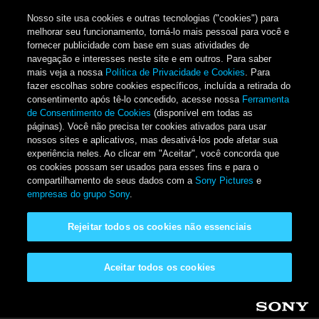
Nosso site usa cookies e outras tecnologias ("cookies") para
melhorar seu funcionamento, torná-lo mais pessoal para você e
fornecer publicidade com base em suas atividades de
navegação e interesses neste site e em outros. Para saber
mais veja a nossa
Política de Privacidade e Cookies
. Para
fazer escolhas sobre cookies específicos, incluída a retirada do
consentimento após tê-lo concedido, acesse nossa
Ferramenta
de Consentimento de Cookies
(disponível em todas as
páginas). Você não precisa ter cookies ativados para usar
nossos sites e aplicativos, mas desativá-los pode afetar sua
experiência neles. Ao clicar em "Aceitar", você concorda que
os cookies possam ser usados para esses fins e para o
compartilhamento de seus dados com a
Sony Pictures
e
empresas do grupo Sony
.
Rejeitar todos os cookies não essenciais
Aceitar todos os cookies
Pular para o conteúdo principal