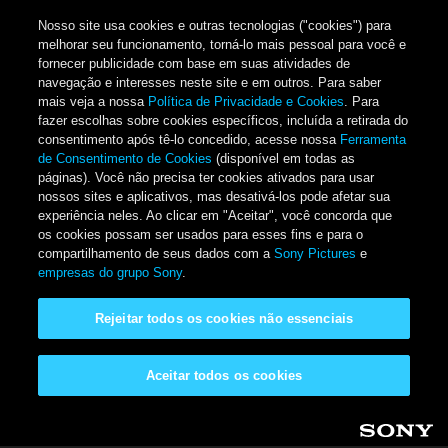
Nosso site usa cookies e outras tecnologias ("cookies") para
melhorar seu funcionamento, torná-lo mais pessoal para você e
fornecer publicidade com base em suas atividades de
navegação e interesses neste site e em outros. Para saber
mais veja a nossa
Política de Privacidade e Cookies
. Para
fazer escolhas sobre cookies específicos, incluída a retirada do
consentimento após tê-lo concedido, acesse nossa
Ferramenta
de Consentimento de Cookies
(disponível em todas as
páginas). Você não precisa ter cookies ativados para usar
nossos sites e aplicativos, mas desativá-los pode afetar sua
experiência neles. Ao clicar em "Aceitar", você concorda que
os cookies possam ser usados para esses fins e para o
compartilhamento de seus dados com a
Sony Pictures
e
empresas do grupo Sony
.
Rejeitar todos os cookies não essenciais
Aceitar todos os cookies
Pular para o conteúdo principal