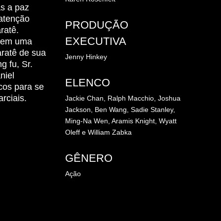
s a paz
 atenção
PRODUÇÃO
ratê.
EXECUTIVA
a em uma
aratê de sua
Jenny Hinkey
g fu, Sr.
niel
ELENCO
cos para se
rciais.
Jackie Chan,
Ralph Macchio,
Joshua
Jackson,
Ben Wang,
Sadie Stanley,
Ming-Na Wen,
Aramis Knight,
Wyatt
Oleff e
William Zabka
GÊNERO
Ação