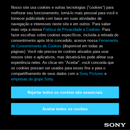
Nosso site usa cookies e outras tecnologias ("cookies") para
melhorar seu funcionamento, torná-lo mais pessoal para você e
fornecer publicidade com base em suas atividades de
navegação e interesses neste site e em outros. Para saber
mais veja a nossa
Política de Privacidade e Cookies
. Para
fazer escolhas sobre cookies específicos, incluída a retirada do
consentimento após tê-lo concedido, acesse nossa
Ferramenta
de Consentimento de Cookies
(disponível em todas as
páginas). Você não precisa ter cookies ativados para usar
nossos sites e aplicativos, mas desativá-los pode afetar sua
experiência neles. Ao clicar em "Aceitar", você concorda que
os cookies possam ser usados para esses fins e para o
compartilhamento de seus dados com a
Sony Pictures
e
empresas do grupo Sony
.
Rejeitar todos os cookies não essenciais
Aceitar todos os cookies
Pular para o conteúdo principal