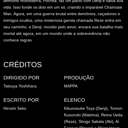
demônio motosserra, Pochita, faz um pacto com Denji e salva sua
vida. Isso funde os dois em um só, criando o imparável Chainsaw
Man. Agora, em uma guerra brutal entre demônios, caçadores e
inimigos ocultos, uma misteriosa garota chamada Reze entra em
seu caminho, e Denji, movido pelo amor, encara sua batalha mais
mortal até agora, em um mundo onde a sobrevivência não
conhece regras.
CRÉDITOS
DIRIGIDO POR
PRODUÇÃO
Tatsuya Yoshihara
MAPPA
ESCRITO POR
ELENCO
Hiroshi Seko
Kikunosuke Toya (Denji),
Tomori
Kusunoki (Makima),
Reina Ueda
(Reze),
Shogo Sakata (Aki),
Ai
Fairouz (Power) e
Shiori Izawa