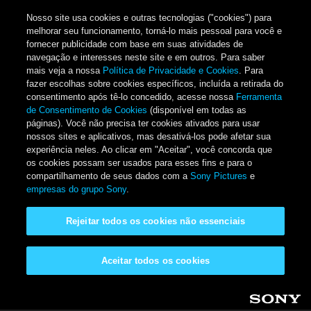
Nosso site usa cookies e outras tecnologias ("cookies") para
melhorar seu funcionamento, torná-lo mais pessoal para você e
fornecer publicidade com base em suas atividades de
navegação e interesses neste site e em outros. Para saber
mais veja a nossa
Política de Privacidade e Cookies
. Para
fazer escolhas sobre cookies específicos, incluída a retirada do
consentimento após tê-lo concedido, acesse nossa
Ferramenta
de Consentimento de Cookies
(disponível em todas as
páginas). Você não precisa ter cookies ativados para usar
nossos sites e aplicativos, mas desativá-los pode afetar sua
experiência neles. Ao clicar em "Aceitar", você concorda que
os cookies possam ser usados para esses fins e para o
compartilhamento de seus dados com a
Sony Pictures
e
empresas do grupo Sony
.
Rejeitar todos os cookies não essenciais
Aceitar todos os cookies
Pular para o conteúdo principal